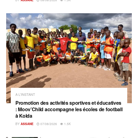
BY
ASSANE
08/08/2026
1.5K
A L'INSTANT
Promotion des activités sportives et éducatives
: Moov’Child accompagne les écoles de football
à Kolda
BY
ASSANE
07/08/2026
1.5K