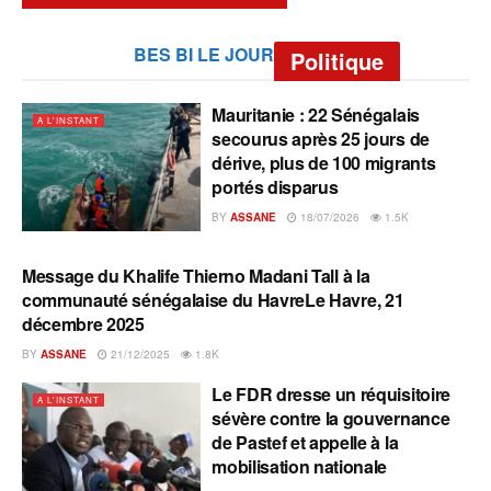
BES BI LE JOUR
Politique
Mauritanie : 22 Sénégalais
A L'INSTANT
secourus après 25 jours de
dérive, plus de 100 migrants
portés disparus
BY
ASSANE
18/07/2026
1.5K
Message du Khalife Thierno Madani Tall à la
A L'INSTANT
communauté sénégalaise du HavreLe Havre, 21
décembre 2025
BY
ASSANE
21/12/2025
1.8K
Le FDR dresse un réquisitoire
A L'INSTANT
sévère contre la gouvernance
de Pastef et appelle à la
mobilisation nationale