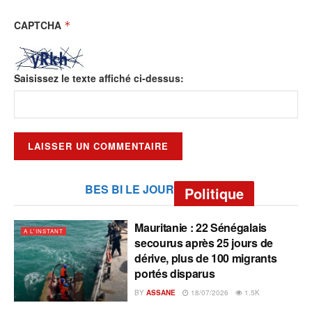
CAPTCHA
*
Saisissez le texte affiché ci-dessus:
BES BI LE JOUR
Politique
Mauritanie : 22 Sénégalais
A L'INSTANT
secourus après 25 jours de
dérive, plus de 100 migrants
portés disparus
BY
ASSANE
18/07/2026
1.5K