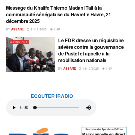
Message du Khalife Thierno Madani Tall à la
A L'INSTANT
communauté sénégalaise du HavreLe Havre, 21
décembre 2025
BY
ASSANE
21/12/2025
1.8K
Le FDR dresse un réquisitoire
A L'INSTANT
sévère contre la gouvernance
de Pastef et appelle à la
mobilisation nationale
BY
ASSANE
18/12/2025
1.9K
ECOUTER IRADIO