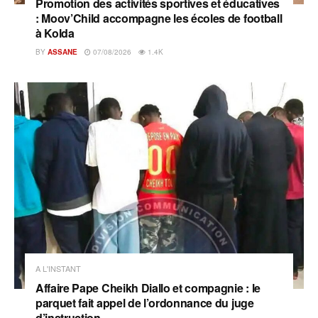
Promotion des activités sportives et éducatives
: Moov’Child accompagne les écoles de football
à Kolda
BY
ASSANE
07/08/2026
1.4K
A L'INSTANT
Affaire Pape Cheikh Diallo et compagnie : le
parquet fait appel de l’ordonnance du juge
d’instruction