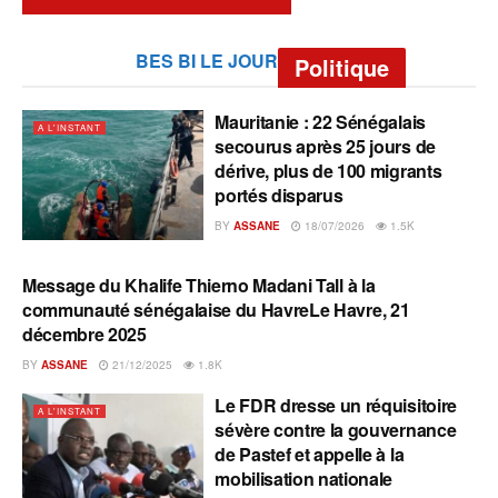
BES BI LE JOUR
Politique
Mauritanie : 22 Sénégalais
A L'INSTANT
secourus après 25 jours de
dérive, plus de 100 migrants
portés disparus
BY
ASSANE
18/07/2026
1.5K
Message du Khalife Thierno Madani Tall à la
A L'INSTANT
communauté sénégalaise du HavreLe Havre, 21
décembre 2025
BY
ASSANE
21/12/2025
1.8K
Le FDR dresse un réquisitoire
A L'INSTANT
sévère contre la gouvernance
de Pastef et appelle à la
mobilisation nationale