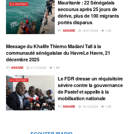
Mauritanie : 22 Sénégalais
A L'INSTANT
secourus après 25 jours de
dérive, plus de 100 migrants
portés disparus
BY
ASSANE
18/07/2026
1.5K
Message du Khalife Thierno Madani Tall à la
A L'INSTANT
communauté sénégalaise du HavreLe Havre, 21
décembre 2025
BY
ASSANE
21/12/2025
1.8K
Le FDR dresse un réquisitoire
A L'INSTANT
sévère contre la gouvernance
de Pastef et appelle à la
mobilisation nationale
BY
ASSANE
18/12/2025
1.9K
ECOUTER IRADIO