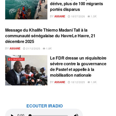
dérive, plus de 100 migrants
portés disparus
BY
ASSANE
18/07/2026
1.5K
Message du Khalife Thierno Madani Tall à la
A L'INSTANT
communauté sénégalaise du HavreLe Havre, 21
décembre 2025
BY
ASSANE
21/12/2025
1.8K
Le FDR dresse un réquisitoire
A L'INSTANT
sévère contre la gouvernance
de Pastef et appelle à la
mobilisation nationale
BY
ASSANE
18/12/2025
1.9K
ECOUTER IRADIO