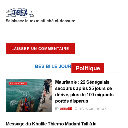
Saisissez le texte affiché ci-dessus:
BES BI LE JOUR
Politique
Mauritanie : 22 Sénégalais
A L'INSTANT
secourus après 25 jours de
dérive, plus de 100 migrants
portés disparus
BY
ASSANE
18/07/2026
1.5K
Message du Khalife Thierno Madani Tall à la
A L'INSTANT