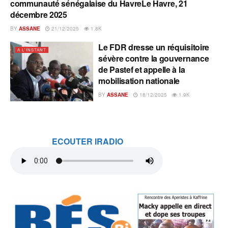
communauté sénégalaise du HavreLe Havre, 21
décembre 2025
BY
ASSANE
21/12/2025
1.8K
Le FDR dresse un réquisitoire
A L'INSTANT
sévère contre la gouvernance
de Pastef et appelle à la
mobilisation nationale
BY
ASSANE
18/12/2025
1.9K
ECOUTER IRADIO