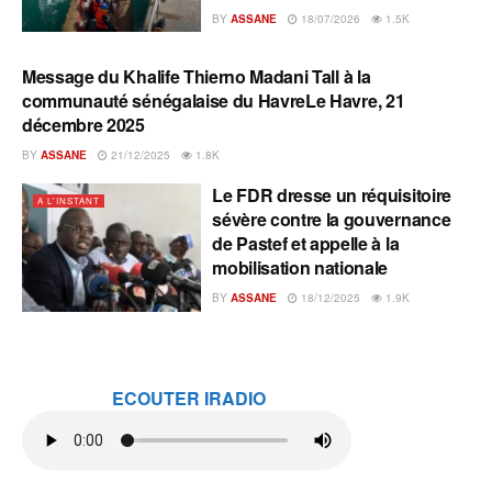
BY
ASSANE
18/07/2026
1.5K
Message du Khalife Thierno Madani Tall à la
A L'INSTANT
communauté sénégalaise du HavreLe Havre, 21
décembre 2025
BY
ASSANE
21/12/2025
1.8K
Le FDR dresse un réquisitoire
A L'INSTANT
sévère contre la gouvernance
de Pastef et appelle à la
mobilisation nationale
BY
ASSANE
18/12/2025
1.9K
ECOUTER IRADIO