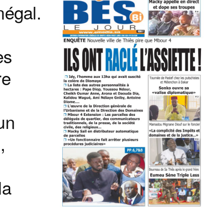
négal.
es
re
 un
,
la