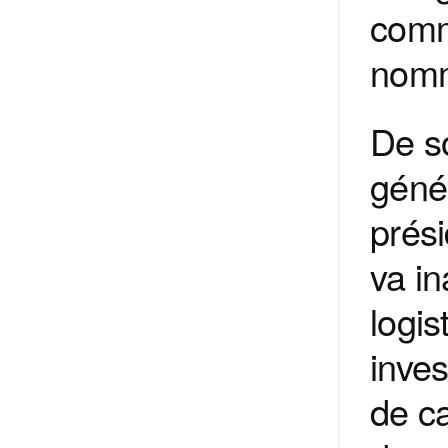
comm
nommé
De s
géné
prés
va in
logis
inves
de c