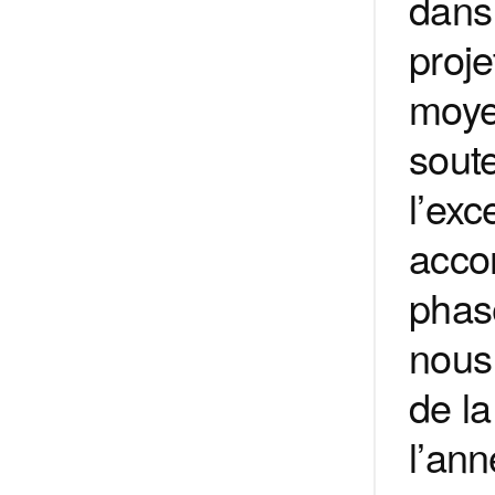
dans 
proj
moye
soute
l’exc
acco
phase
nous
de la
l’ann