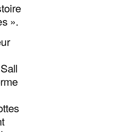
toire
es ».
eur
Sall
orme
ottes
t