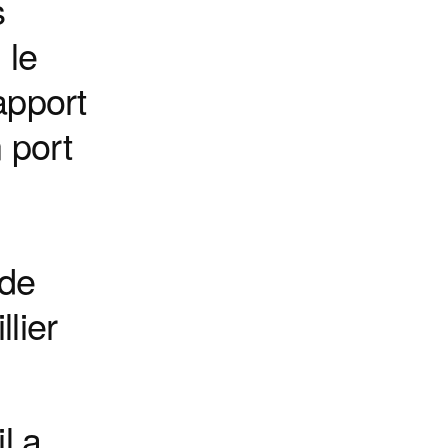
s
 le
apport
 port
 de
lier
l a