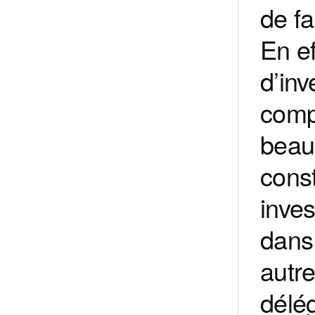
de f
En ef
d’inv
comp
beau
const
inves
dans 
autre
délég