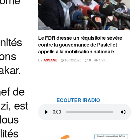
e
nités
Le FDR dresse un réquisitoire sévère
contre la gouvernance de Pastef et
ions
appelle à la mobilisation nationale
BY
18/12/2025
1.9K
ASSANE
0
akar.
hef de
ECOUTER IRADIO
zi, est
 Nous
lités