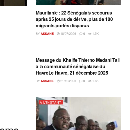
Mauritanie : 22 Sénégalais secourus
après 25 jours de dérive, plus de 100
migrants portés disparus
BY
18/07/2026
1.5K
ASSANE
0
A L'INSTANT
Message du Khalife Thierno Madani Tall
à la communauté sénégalaise du
HavreLe Havre, 21 décembre 2025
BY
21/12/2025
1.8K
ASSANE
0
A L'INSTANT
onome