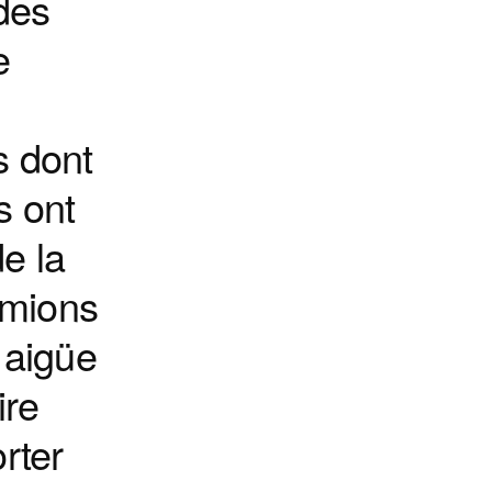
 des
e
s dont
s ont
e la
amions
 aigüe
ire
rter