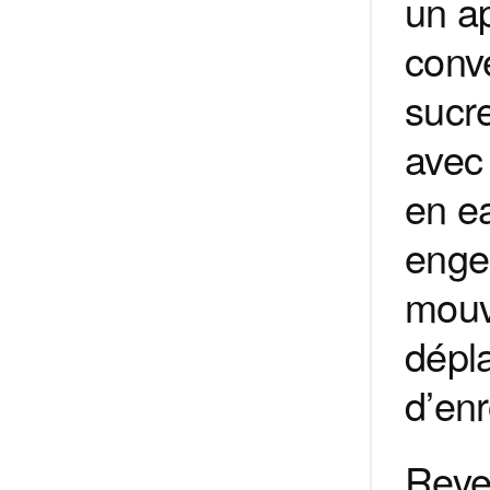
un a
conve
sucre
avec 
en e
enge
mouv
dépl
d’enr
Reven