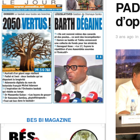
PAD 
d’op
3 ans ago
in
BES BI MAGAZINE