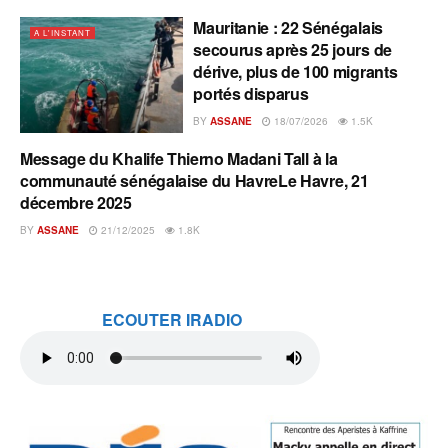
Mauritanie : 22 Sénégalais
A L'INSTANT
secourus après 25 jours de
dérive, plus de 100 migrants
portés disparus
BY
ASSANE
18/07/2026
1.5K
Message du Khalife Thierno Madani Tall à la
A L'INSTANT
communauté sénégalaise du HavreLe Havre, 21
décembre 2025
BY
ASSANE
21/12/2025
1.8K
ECOUTER IRADIO