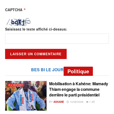
CAPTCHA
*
Saisissez le texte affiché ci-dessus:
BES BI LE JOUR
Politique
Mobilisation à Kahéne: Mamady
A L'INSTANT
Thiam engage la commune
derrière le parti présidentiel
BY
ASSANE
10/08/2026
1.4K