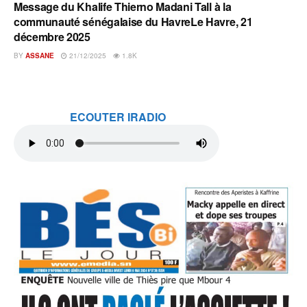
Message du Khalife Thierno Madani Tall à la
A L'INSTANT
communauté sénégalaise du HavreLe Havre, 21
décembre 2025
BY
ASSANE
21/12/2025
1.8K
ECOUTER IRADIO