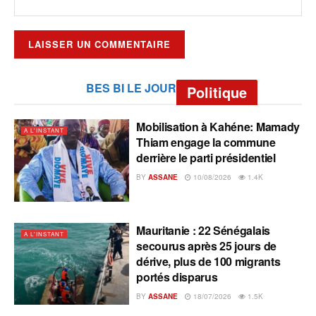
BES BI LE JOUR
Politique
Mobilisation à Kahéne: Mamady
A L'INSTANT
Thiam engage la commune
derrière le parti présidentiel
BY
ASSANE
10/08/2026
1.4K
Mauritanie : 22 Sénégalais
A L'INSTANT
secourus après 25 jours de
dérive, plus de 100 migrants
portés disparus
BY
ASSANE
18/07/2026
1.5K