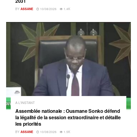
2031
BY
ASSANE
10/08/2026
1.4K
A L'INSTANT
Assemblée nationale : Ousmane Sonko défend
la légalité de la session extraordinaire et détaille
les priorités
BY
ASSANE
10/08/2026
1.5K