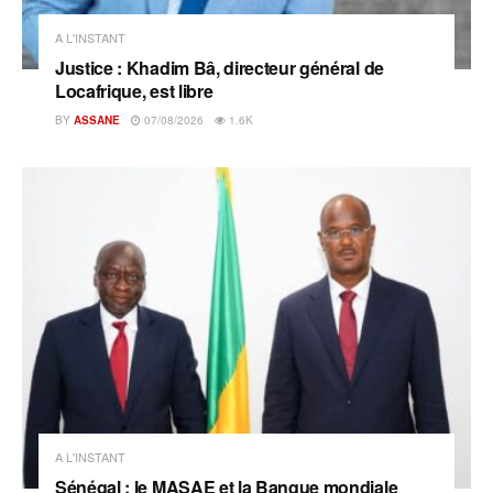
A L'INSTANT
Justice : Khadim Bâ, directeur général de
Locafrique, est libre
BY
ASSANE
07/08/2026
1.6K
A L'INSTANT
Sénégal : le MASAE et la Banque mondiale