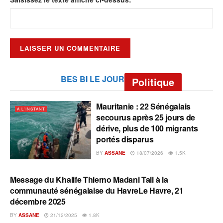
BES BI LE JOUR
Politique
Mauritanie : 22 Sénégalais
A L'INSTANT
secourus après 25 jours de
dérive, plus de 100 migrants
portés disparus
BY
ASSANE
18/07/2026
1.5K
Message du Khalife Thierno Madani Tall à la
A L'INSTANT
communauté sénégalaise du HavreLe Havre, 21
décembre 2025
BY
ASSANE
21/12/2025
1.8K