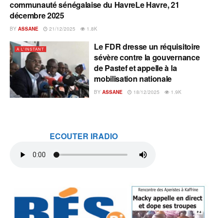
communauté sénégalaise du HavreLe Havre, 21
décembre 2025
BY
ASSANE
21/12/2025
1.8K
Le FDR dresse un réquisitoire
A L'INSTANT
sévère contre la gouvernance
de Pastef et appelle à la
mobilisation nationale
BY
ASSANE
18/12/2025
1.9K
ECOUTER IRADIO