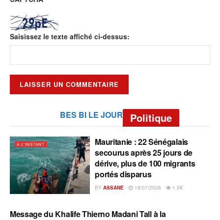
Saisissez le texte affiché ci-dessus:
BES BI LE JOUR
Politique
Mauritanie : 22 Sénégalais
A L'INSTANT
secourus après 25 jours de
dérive, plus de 100 migrants
portés disparus
BY
ASSANE
18/07/2026
1.5K
Message du Khalife Thierno Madani Tall à la
A L'INSTANT