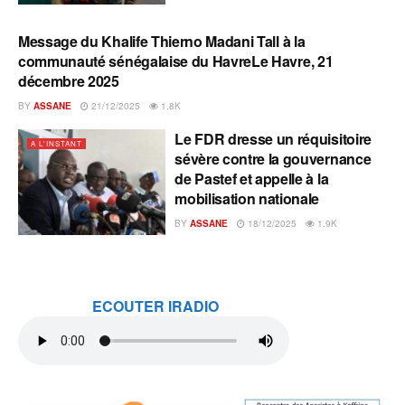
Message du Khalife Thierno Madani Tall à la
A L'INSTANT
communauté sénégalaise du HavreLe Havre, 21
décembre 2025
BY
ASSANE
21/12/2025
1.8K
Le FDR dresse un réquisitoire
A L'INSTANT
sévère contre la gouvernance
de Pastef et appelle à la
mobilisation nationale
BY
ASSANE
18/12/2025
1.9K
ECOUTER IRADIO