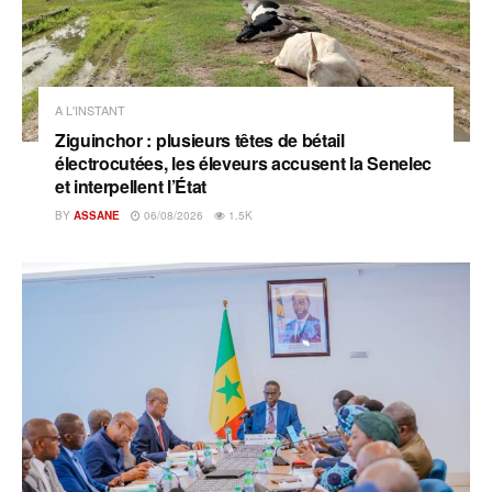
A L'INSTANT
Ziguinchor : plusieurs têtes de bétail
électrocutées, les éleveurs accusent la Senelec
et interpellent l’État
BY
ASSANE
06/08/2026
1.5K