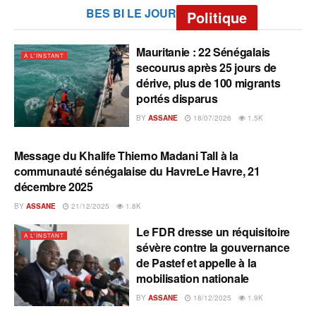
BES BI LE JOUR
Politique
Mauritanie : 22 Sénégalais
A L'INSTANT
secourus après 25 jours de
dérive, plus de 100 migrants
portés disparus
BY
ASSANE
18/07/2026
1.5K
Message du Khalife Thierno Madani Tall à la
A L'INSTANT
communauté sénégalaise du HavreLe Havre, 21
décembre 2025
BY
ASSANE
21/12/2025
1.8K
Le FDR dresse un réquisitoire
A L'INSTANT
sévère contre la gouvernance
de Pastef et appelle à la
mobilisation nationale
BY
ASSANE
18/12/2025
1.9K