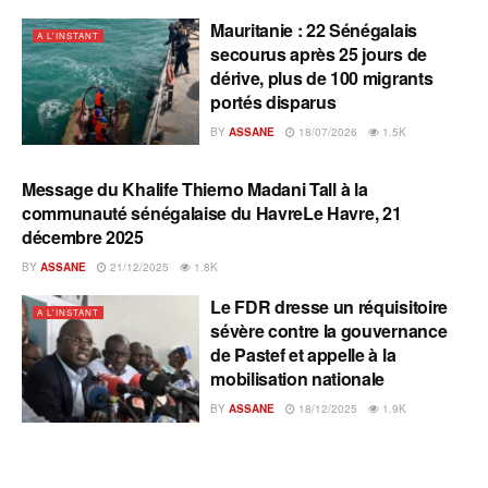
Mauritanie : 22 Sénégalais
A L'INSTANT
secourus après 25 jours de
dérive, plus de 100 migrants
portés disparus
BY
ASSANE
18/07/2026
1.5K
Message du Khalife Thierno Madani Tall à la
A L'INSTANT
communauté sénégalaise du HavreLe Havre, 21
décembre 2025
BY
ASSANE
21/12/2025
1.8K
Le FDR dresse un réquisitoire
A L'INSTANT
sévère contre la gouvernance
de Pastef et appelle à la
mobilisation nationale
BY
ASSANE
18/12/2025
1.9K