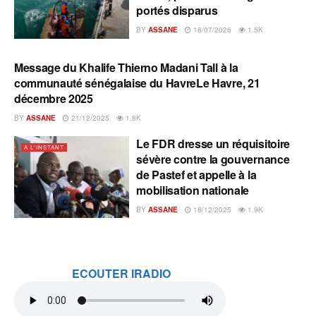
portés disparus
BY
ASSANE
18/07/2026
1.5K
Message du Khalife Thierno Madani Tall à la
A L'INSTANT
communauté sénégalaise du HavreLe Havre, 21
décembre 2025
BY
ASSANE
21/12/2025
1.8K
Le FDR dresse un réquisitoire
A L'INSTANT
sévère contre la gouvernance
de Pastef et appelle à la
mobilisation nationale
BY
ASSANE
18/12/2025
1.9K
ECOUTER IRADIO