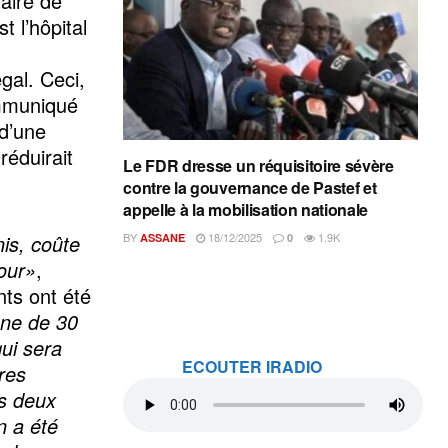
aire de
t l’hôpital
gal. Ceci,
ommuniqué
 d’une
réduirait
Le FDR dresse un réquisitoire sévère
contre la gouvernance de Pastef et
appelle à la mobilisation nationale
is, coûte
BY
18/12/2025
1.9K
ASSANE
0
jour»
,
nts ont été
une de 30
qui sera
ECOUTER IRADIO
res
es deux
n a été