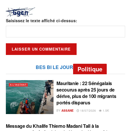
Saisissez le texte affiché ci-dessus:
BES BI LE JOUR
Politique
Mauritanie : 22 Sénégalais
A L'INSTANT
secourus après 25 jours de
dérive, plus de 100 migrants
portés disparus
BY
ASSANE
18/07/2026
1.5K
Message du Khalife Thierno Madani Tall à la
A L'INSTANT