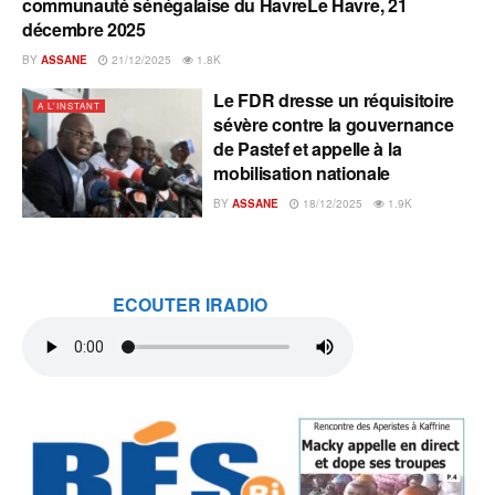
communauté sénégalaise du HavreLe Havre, 21
décembre 2025
BY
ASSANE
21/12/2025
1.8K
Le FDR dresse un réquisitoire
A L'INSTANT
sévère contre la gouvernance
de Pastef et appelle à la
mobilisation nationale
BY
ASSANE
18/12/2025
1.9K
ECOUTER IRADIO