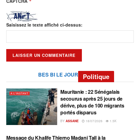
CAPTCHA
*
Saisissez le texte affiché ci-dessus:
BES BI LE JOUR
Politique
Mauritanie : 22 Sénégalais
A L'INSTANT
secourus après 25 jours de
dérive, plus de 100 migrants
portés disparus
BY
ASSANE
18/07/2026
1.5K
Message du Khalife Thierno Madani Tall à la
A L'INSTANT