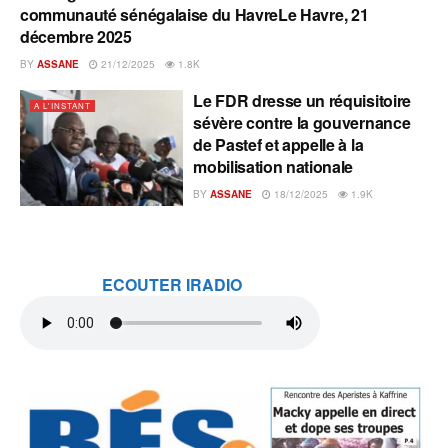
communauté sénégalaise du HavreLe Havre, 21
décembre 2025
BY
ASSANE
21/12/2025
1.8K
Le FDR dresse un réquisitoire
A L'INSTANT
sévère contre la gouvernance
de Pastef et appelle à la
mobilisation nationale
BY
ASSANE
18/12/2025
1.9K
ECOUTER IRADIO