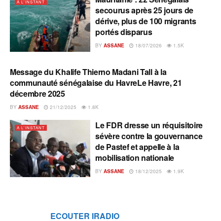
A L'INSTANT
secourus après 25 jours de
dérive, plus de 100 migrants
portés disparus
BY
ASSANE
18/07/2026
1.5K
Message du Khalife Thierno Madani Tall à la
A L'INSTANT
communauté sénégalaise du HavreLe Havre, 21
décembre 2025
BY
ASSANE
21/12/2025
1.8K
Le FDR dresse un réquisitoire
A L'INSTANT
sévère contre la gouvernance
de Pastef et appelle à la
mobilisation nationale
BY
ASSANE
18/12/2025
1.9K
ECOUTER IRADIO