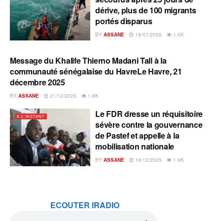
dérive, plus de 100 migrants
portés disparus
BY
ASSANE
18/07/2026
1.5K
Message du Khalife Thierno Madani Tall à la
A L'INSTANT
communauté sénégalaise du HavreLe Havre, 21
décembre 2025
BY
ASSANE
21/12/2025
1.8K
Le FDR dresse un réquisitoire
A L'INSTANT
sévère contre la gouvernance
de Pastef et appelle à la
mobilisation nationale
BY
ASSANE
18/12/2025
1.9K
ECOUTER IRADIO