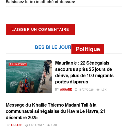
Saisissez le texte affiché ci-dessus:
BES BI LE JOUR
Politique
Mauritanie : 22 Sénégalais
A L'INSTANT
secourus après 25 jours de
dérive, plus de 100 migrants
portés disparus
BY
ASSANE
18/07/2026
1.5K
Message du Khalife Thierno Madani Tall à la
A L'INSTANT
communauté sénégalaise du HavreLe Havre, 21
décembre 2025
BY
ASSANE
21/12/2025
1.8K