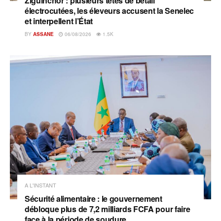
Ziguinchor : plusieurs têtes de bétail
électrocutées, les éleveurs accusent la Senelec
et interpellent l’État
BY
ASSANE
06/08/2026
1.5K
A L'INSTANT
Sécurité alimentaire : le gouvernement
débloque plus de 7,2 milliards FCFA pour faire
face à la période de soudure