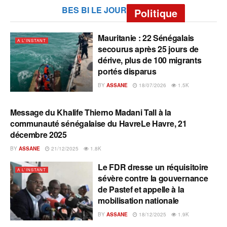
BES BI LE JOUR
Politique
Mauritanie : 22 Sénégalais
A L'INSTANT
secourus après 25 jours de
dérive, plus de 100 migrants
portés disparus
BY
ASSANE
18/07/2026
1.5K
Message du Khalife Thierno Madani Tall à la
A L'INSTANT
communauté sénégalaise du HavreLe Havre, 21
décembre 2025
BY
ASSANE
21/12/2025
1.8K
Le FDR dresse un réquisitoire
A L'INSTANT
sévère contre la gouvernance
de Pastef et appelle à la
mobilisation nationale
BY
ASSANE
18/12/2025
1.9K