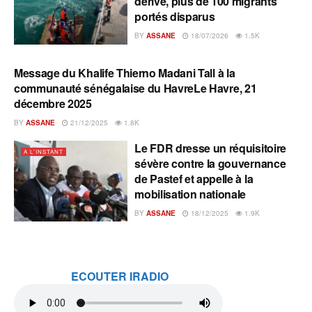
dérive, plus de 100 migrants
portés disparus
BY
ASSANE
18/07/2026
1.5K
Message du Khalife Thierno Madani Tall à la
A L'INSTANT
communauté sénégalaise du HavreLe Havre, 21
décembre 2025
BY
ASSANE
21/12/2025
1.8K
Le FDR dresse un réquisitoire
A L'INSTANT
sévère contre la gouvernance
de Pastef et appelle à la
mobilisation nationale
BY
ASSANE
18/12/2025
1.9K
ECOUTER IRADIO