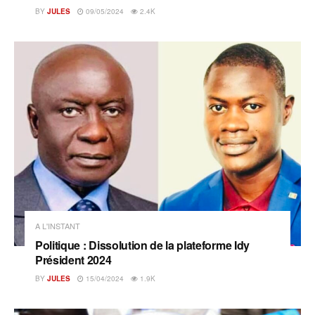
BY
JULES
09/05/2024
2.4K
A L'INSTANT
Politique : Dissolution de la plateforme Idy
Président 2024
BY
JULES
15/04/2024
1.9K