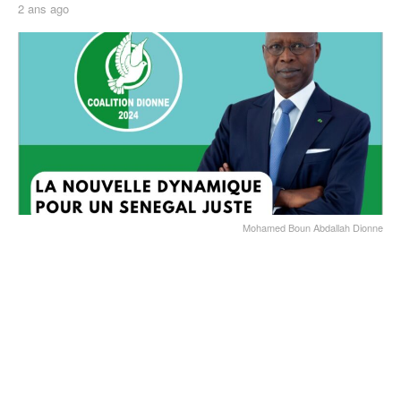
2 ans ago
Mohamed Boun Abdallah Dionne