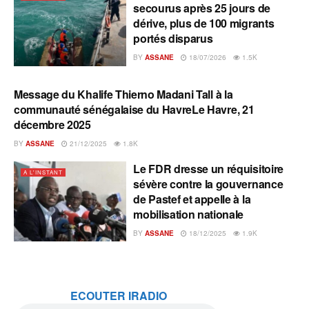
secourus après 25 jours de
dérive, plus de 100 migrants
portés disparus
BY
ASSANE
18/07/2026
1.5K
Message du Khalife Thierno Madani Tall à la
A L'INSTANT
communauté sénégalaise du HavreLe Havre, 21
décembre 2025
BY
ASSANE
21/12/2025
1.8K
Le FDR dresse un réquisitoire
A L'INSTANT
sévère contre la gouvernance
de Pastef et appelle à la
mobilisation nationale
BY
ASSANE
18/12/2025
1.9K
ECOUTER IRADIO