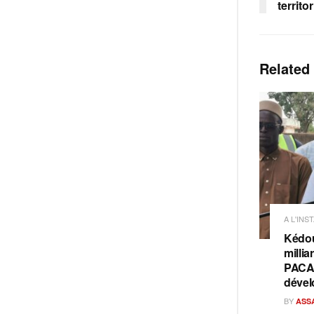
territo
Related
A L'INS
Kédou
millia
PACAS
dével
BY
ASS