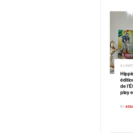
A L'INS
Hippi
éditi
de l’É
play 
BY
ASS