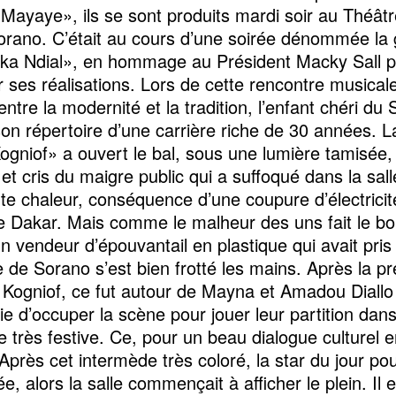
Mayaye», ils se sont produits mardi soir au Théâtr
orano. C’était au cours d’une soirée dénommée la
oka Ndial», en hommage au Président Macky Sall 
r ses réalisations. Lors de cette rencontre musical
ntre la modernité et la tradition, l’enfant chéri du 
 son répertoire d’une carrière riche de 30 années. L
Kogniof» a ouvert le bal, sous une lumière tamisée,
 et cris du maigre public qui a suffoqué dans la sal
rte chaleur, conséquence d’une coupure d’électricit
e Dakar. Mais comme le malheur des uns fait le b
un vendeur d’épouvantail en plastique qui avait pris
e de Sorano s’est bien frotté les mains. Après la pr
t Kogniof, ce fut autour de Mayna et Amadou Diallo
ie d’occuper la scène pour jouer leur partition dan
 très festive. Ce, pour un beau dialogue culturel e
Après cet intermède très coloré, la star du jour pou
e, alors la salle commençait à afficher le plein. Il 