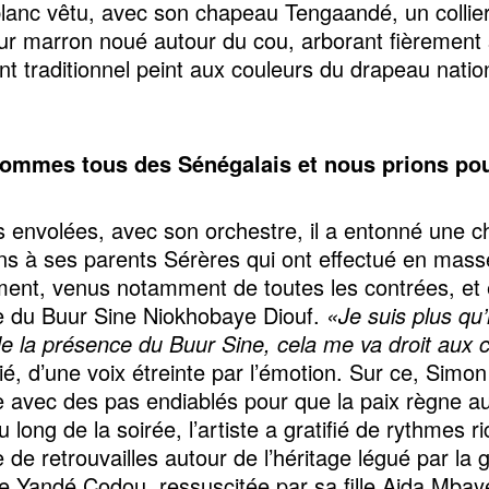
blanc vêtu, avec son chapeau Tengaandé, un collier
ur marron noué autour du cou, arborant fièrement
nt traditionnel peint aux couleurs du drapeau natio
l.
ommes tous des Sénégalais et nous prions pou
 envolées, avec son orchestre, il a entonné une 
ons à ses parents Sérères qui ont effectué en mass
ent, venus notamment de toutes les contrées, et
 du Buur Sine Niokhobaye Diouf.
«Je suis plus qu
e la présence du Buur Sine, cela me va droit aux
cié, d’une voix étreinte par l’émotion. Sur ce, Simo
 avec des pas endiablés pour que la paix règne a
u long de la soirée, l’artiste a gratifié de rythmes 
 de retrouvailles autour de l’héritage légué par la 
ce Yandé Codou, ressuscitée par sa fille Aida Mbay