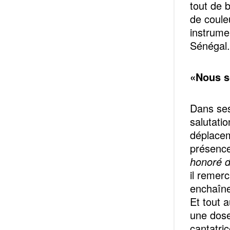
tout de 
de coule
instrume
Sénéga
«Nous s
Dans ses
salutati
déplacem
présence
honoré d
il remer
enchaîne
Et tout a
une dose
cantatri