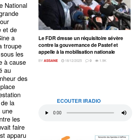
e National
 grande
pour
e et de
Sine a
Le FDR dresse un réquisitoire sévère
a troupe
contre la gouvernance de Pastef et
appelle à la mobilisation nationale
 sous les
le à cause
BY
18/12/2025
1.9K
ASSANE
0
é au
onheur des
 place
estation
ECOUTER IRADIO
 de la
s une
ntre les
vait faire
est apparu