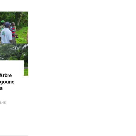
’Arbre
iégoune
la
1.4K