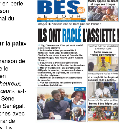
 en perle
 son
nal du
r la paix»
chanson de
e le
 en
’heureux,
 cœur»
, a-t-
n Sène
u Sénégal.
riches avec
grande
e. Le