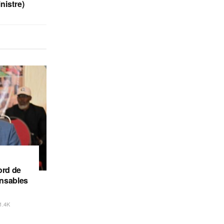
nistre)
ord de
onsables
1.4K