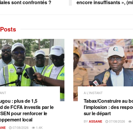
riales sont confrontés ?
encore insuffisants », (mi
Posts
TANT
A L'INSTANT
gou : plus de 1,5
Tabax/Construire au b
rd de FCFA investis par le
l’implosion : des resp
EN pour renforcer le
sur le départ
oppement local
BY
07/08/2026
ASSANE
07/08/2026
1.4K
ANE