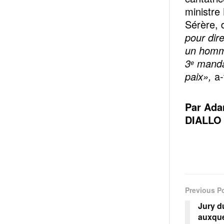
ministre
Sérère, d
pour dire
un homme
3
mandat
e
paix»,
a-
Par
Ada
DIALLO 
Previous P
Jury d
auxquel