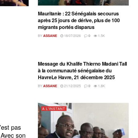
Mauritanie : 22 Sénégalais secourus
après 25 jours de dérive, plus de 100
migrants portés disparus
BY
18/07/2026
1.5K
ASSANE
0
A L'INSTANT
Message du Khalife Thierno Madani Tall
à la communauté sénégalaise du
HavreLe Havre, 21 décembre 2025
BY
21/12/2025
1.8K
ASSANE
0
A L'INSTANT
’est pas
 Avec son