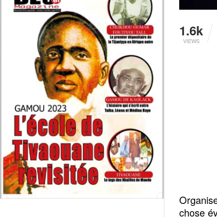
1.6k
VIEWS
Organise
chose év