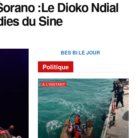
Sorano :Le Dioko Ndial
ies du Sine
BES BI LE JOUR
Politique
A L'INSTANT