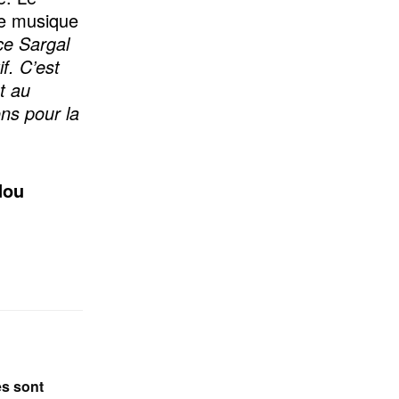
de musique
 ce Sargal
f. C’est
t au
ns pour la
dou
s sont