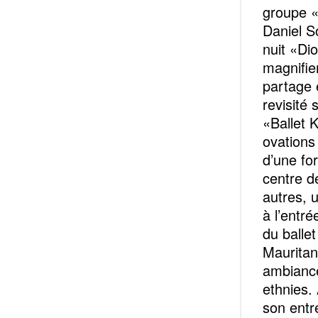
groupe «
Daniel S
nuit «Di
magnifie
partage e
revisité
«Ballet 
ovations
d’une fo
centre d
autres, 
à l’entré
du balle
Mauritan
ambiance
ethnies. 
son entré