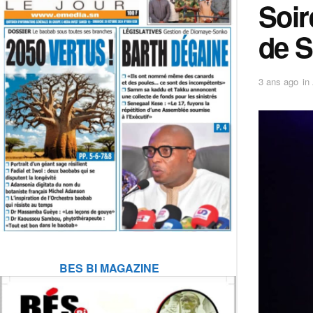
Soir
de S
3 ans ago
in
BES BI MAGAZINE