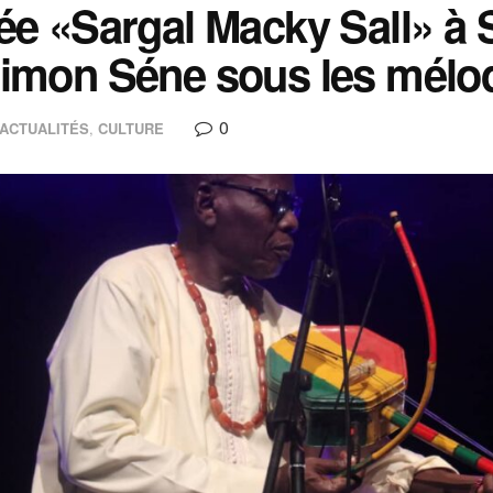
ée «Sargal Macky Sall» à 
imon Séne sous les mélod
0
ACTUALITÉS
,
CULTURE