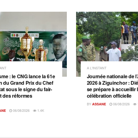
TANT
A L'INSTANT
sme : le CNG lance la 61e
Journée nationale de l
on du Grand Prix du Chef
2026 à Ziguinchor : D
tat sous le signe du fair-
se prépare à accueillir 
et des réformes
célébration officielle
BY
06/08/2026
ASSANE
06/08/2026
1.4K
ANE