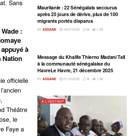
tat. Sans
Mauritanie : 22 Sénégalais secourus
après 25 jours de dérive, plus de 100
migrants portés disparus
 Wade :
BY
18/07/2026
1.5K
ASSANE
0
Diomaye
 appuyé à
A L'INSTANT
Message du Khalife Thierno Madani Tall
a Nation
à la communauté sénégalaise du
HavreLe Havre, 21 décembre 2025
e officielle
BY
21/12/2025
1.8K
ASSANE
0
l’ancien
,
A L'INSTANT
nd Théâtre
ose, le
ye Faye a