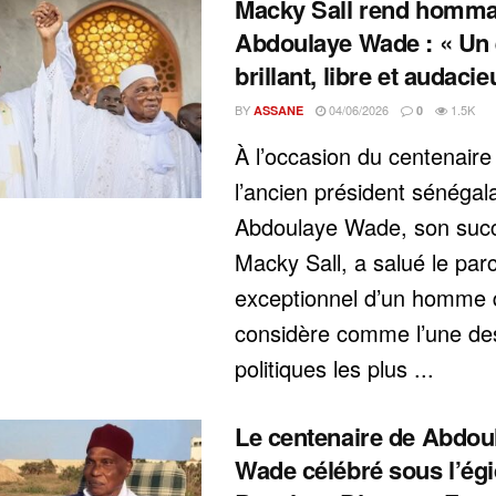
Macky Sall rend homma
Abdoulaye Wade : « Un 
brillant, libre et audacie
BY
04/06/2026
1.5K
ASSANE
0
À l’occasion du centenaire
l’ancien président sénégal
Abdoulaye Wade, son suc
Macky Sall, a salué le par
exceptionnel d’un homme q
considère comme l’une des
politiques les plus ...
Le centenaire de Abdou
Wade célébré sous l’ég