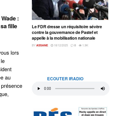
 Wade :
a fille
Le FDR dresse un réquisitoire sévère
contre la gouvernance de Pastef et
appelle à la mobilisation nationale
BY
18/12/2025
1.9K
ASSANE
0
vous lors
le
sident
ée au
ECOUTER IRADIO
n présence
que,