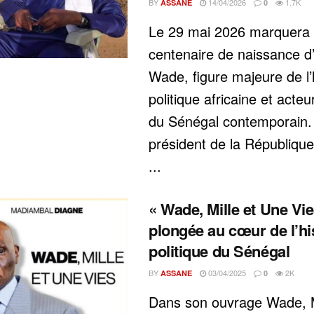
BY
14/04/2026
1.7K
ASSANE
0
Le 29 mai 2026 marquera 
centenaire de naissance d
Wade, figure majeure de l’h
politique africaine et acteu
du Sénégal contemporain.
président de la République,
...
« Wade, Mille et Une Vie
plongée au cœur de l’hi
politique du Sénégal
BY
03/04/2025
2K
ASSANE
0
Dans son ouvrage Wade, M