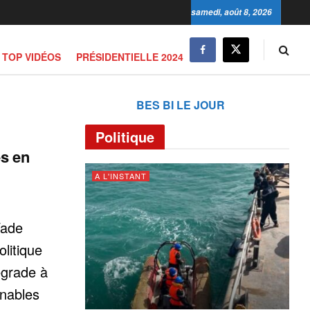
samedi, août 8, 2026
TOP VIDÉOS
PRÉSIDENTIELLE 2024
BES BI LE JOUR
Politique
es en
A L'INSTANT
Wade
litique
égrade à
enables