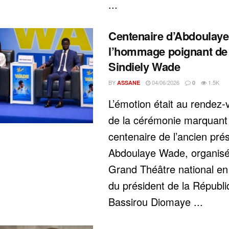
...
Centenaire d’Abdoulaye
l’hommage poignant de s
Sindiely Wade
BY
04/06/2026
1.5K
ASSANE
0
L’émotion était au rendez-
de la cérémonie marquant 
centenaire de l’ancien pré
Abdoulaye Wade, organis
Grand Théâtre national e
du président de la Républi
Bassirou Diomaye ...