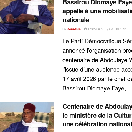
Bassirou Diomaye Faye
appelle à une mobilisat
nationale
BY
17/04/2026
1.5K
ASSANE
0
Le Parti Démocratique Sén
annoncé l’organisation pr
centenaire de Abdoulaye 
l’issue d’une audience ac
17 avril 2026 par le chef de
Bassirou Diomaye Faye, ..
Centenaire de Abdoulay
le ministère de la Cultu
une célébration nationa