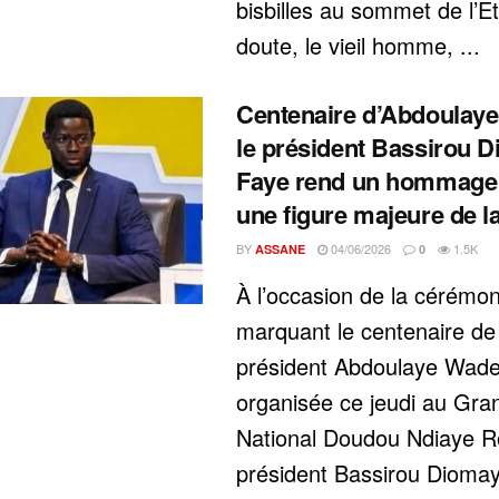
bisbilles au sommet de l’E
doute, le vieil homme, ...
Centenaire d’Abdoulaye
le président Bassirou 
Faye rend un hommage
une figure majeure de l
BY
04/06/2026
1.5K
ASSANE
0
‎À l’occasion de la cérémoni
marquant le centenaire de 
président Abdoulaye Wade
organisée ce jeudi au Gra
National Doudou Ndiaye R
président Bassirou Dioma