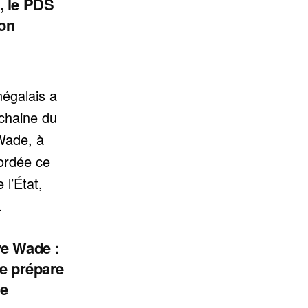
, le PDS
ion
égalais a
ochaine du
Wade, à
cordée ce
 l’État,
.
e Wade :
re prépare
le