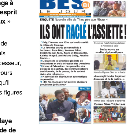
ge à
esprit
ux »
 de
ais
cesseur,
cours
u’il
 figures
laye
ide de