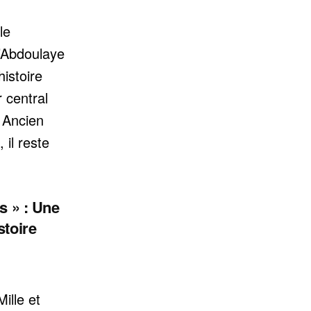
le
’Abdoulaye
istoire
r central
 Ancien
 il reste
s » : Une
stoire
ille et