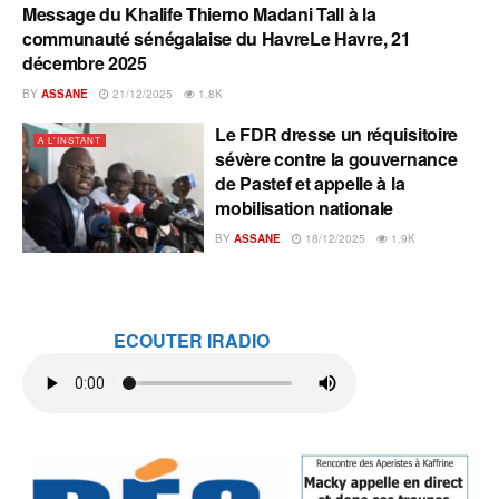
Message du Khalife Thierno Madani Tall à la
A L'INSTANT
communauté sénégalaise du HavreLe Havre, 21
décembre 2025
BY
ASSANE
21/12/2025
1.8K
Le FDR dresse un réquisitoire
A L'INSTANT
sévère contre la gouvernance
de Pastef et appelle à la
mobilisation nationale
BY
ASSANE
18/12/2025
1.9K
ECOUTER IRADIO