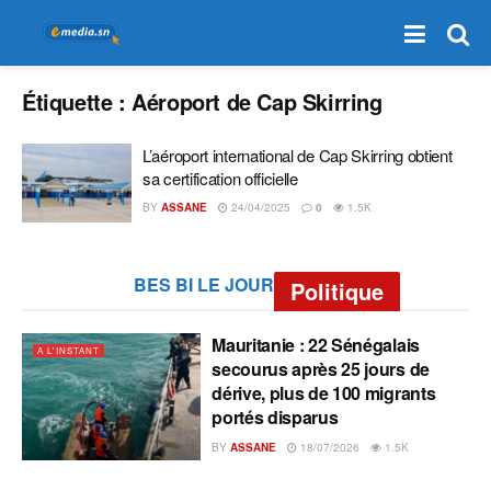
Étiquette :
Aéroport de Cap Skirring
L’aéroport international de Cap Skirring obtient
sa certification officielle
BY
ASSANE
24/04/2025
0
1.5K
BES BI LE JOUR
Politique
Mauritanie : 22 Sénégalais
A L'INSTANT
secourus après 25 jours de
dérive, plus de 100 migrants
portés disparus
BY
ASSANE
18/07/2026
1.5K