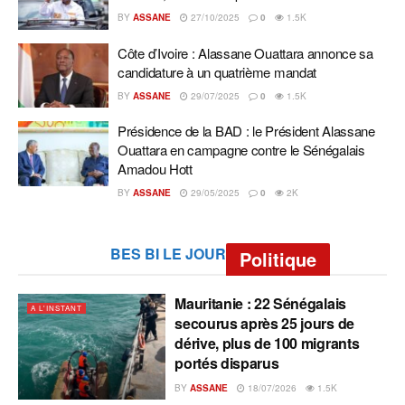
BY
ASSANE
27/10/2025
0
1.5K
Côte d’Ivoire : Alassane Ouattara annonce sa
candidature à un quatrième mandat
BY
ASSANE
29/07/2025
0
1.5K
Présidence de la BAD : le Président Alassane
Ouattara en campagne contre le Sénégalais
Amadou Hott
BY
ASSANE
29/05/2025
0
2K
BES BI LE JOUR
Politique
Mauritanie : 22 Sénégalais
A L'INSTANT
secourus après 25 jours de
dérive, plus de 100 migrants
portés disparus
BY
ASSANE
18/07/2026
1.5K