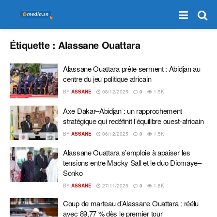
Étiquette :
Alassane Ouattara
Alassane Ouattara prête serment : Abidjan au
centre du jeu politique africain
BY
ASSANE
08/12/2025
0
1.5K
‎Axe Dakar–Abidjan : un rapprochement
stratégique qui redéfinit l’équilibre ouest-africain
BY
ASSANE
06/12/2025
0
1.5K
Alassane Ouattara s’emploie à apaiser les
tensions entre Macky Sall et le duo Diomaye–
Sonko
BY
ASSANE
27/11/2025
0
1.8K
Coup de marteau d’Alassane Ouattara : réélu
avec 89,77 % dès le premier tour