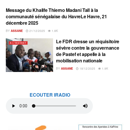
Message du Khalife Thierno Madani Tall à la
A L'INSTANT
communauté sénégalaise du HavreLe Havre, 21
décembre 2025
BY
ASSANE
21/12/2025
1.8K
Le FDR dresse un réquisitoire
A L'INSTANT
sévère contre la gouvernance
de Pastef et appelle à la
mobilisation nationale
BY
ASSANE
18/12/2025
1.9K
ECOUTER IRADIO