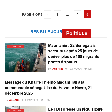
1
…
4
5
PAGE 5 OF 5
BES BI LE JOUR
Politique
Mauritanie : 22 Sénégalais
A L'INSTANT
secourus après 25 jours de
dérive, plus de 100 migrants
portés disparus
BY
ASSANE
18/07/2026
1.5K
Message du Khalife Thierno Madani Tall à la
A L'INSTANT
communauté sénégalaise du HavreLe Havre, 21
décembre 2025
BY
ASSANE
21/12/2025
1.8K
Le FDR dresse un réquisitoire
A L'INSTANT