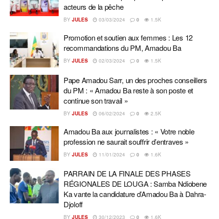
acteurs de la pêche
BY
JULES
03/03/2024
0
1.5K
Promotion et soutien aux femmes : Les 12
recommandations du PM, Amadou Ba
BY
JULES
02/03/2024
0
1.5K
Pape Amadou Sarr, un des proches conseillers
du PM : « Amadou Ba reste à son poste et
continue son travail »
BY
JULES
06/02/2024
0
2.5K
Amadou Ba aux journalistes : « Votre noble
profession ne saurait souffrir d’entraves »
BY
JULES
11/01/2024
0
1.6K
PARRAIN DE LA FINALE DES PHASES
RÉGIONALES DE LOUGA : Samba Ndiobene
Ka vante la candidature d’Amadou Ba à Dahra-
Djoloff
BY
JULES
30/12/2023
0
1.6K