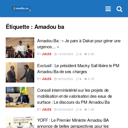
Étiquette :
Amadou ba
Amadou Ba : « Je pars à Dakar pour gérer une
urgence… »
BY
JULES
12/03/2024
0
3.5K
Exclusif : Le président Macky Sall libère le PM
Amadou Ba de ses charges
BY
JULES
06/03/2024
0
2.1K
Conseil interministériel sur les projets de
mobilisation et de valorisation des eaux de
surface : Le discours du PM Amadou Ba
BY
JULES
05/03/2024
0
1.5K
YOFF : Le Premier Ministre Amadou BA
annonce de belles perspectives pour les