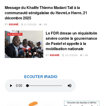
Message du Khalife Thierno Madani Tall à la
A L'INSTANT
communauté sénégalaise du HavreLe Havre, 21
décembre 2025
BY
ASSANE
21/12/2025
1.8K
Le FDR dresse un réquisitoire
A L'INSTANT
sévère contre la gouvernance
de Pastef et appelle à la
mobilisation nationale
BY
ASSANE
18/12/2025
1.9K
ECOUTER IRADIO