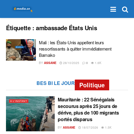
Étiquette :
ambassade États Unis
‎Mali : les États-Unis appellent leurs
ressortissants à quitter immédiatement
Bamako
BY
ASSANE
28/10/2025
0
1.6K
BES BI LE JOUR
Politique
Mauritanie : 22 Sénégalais
A L'INSTANT
secourus après 25 jours de
dérive, plus de 100 migrants
portés disparus
BY
ASSANE
18/07/2026
1.5K