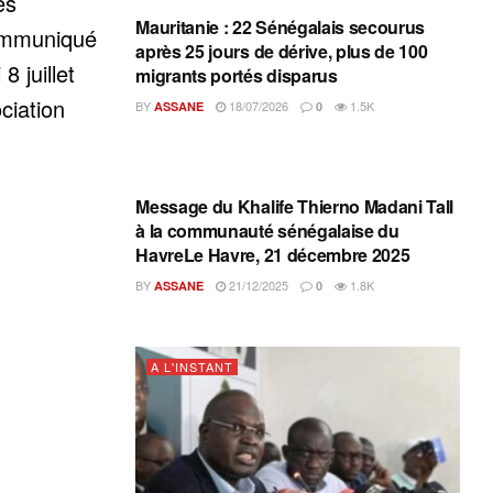
és
Mauritanie : 22 Sénégalais secourus
ommuniqué
après 25 jours de dérive, plus de 100
8 juillet
migrants portés disparus
ciation
BY
18/07/2026
1.5K
ASSANE
0
A L'INSTANT
Message du Khalife Thierno Madani Tall
à la communauté sénégalaise du
HavreLe Havre, 21 décembre 2025
BY
21/12/2025
1.8K
ASSANE
0
A L'INSTANT