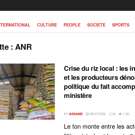
NTERNATIONAL
CULTURE
PEOPLE
SOCIETE
SPORTS
tte :
ANR
Crise du riz local : les i
et les producteurs déno
politique du fait accomp
ministère
BY
08/07/2026
1.5K
ASSANE
0
‎Le ton monte entre les act