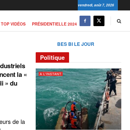
vendredi, août 7, 2026
TOP VIDÉOS
PRÉSIDENTIELLE 2024
BES BI LE JOUR
Politique
ndustriels
ncent la «
A L'INSTANT
li » du
eurs de la