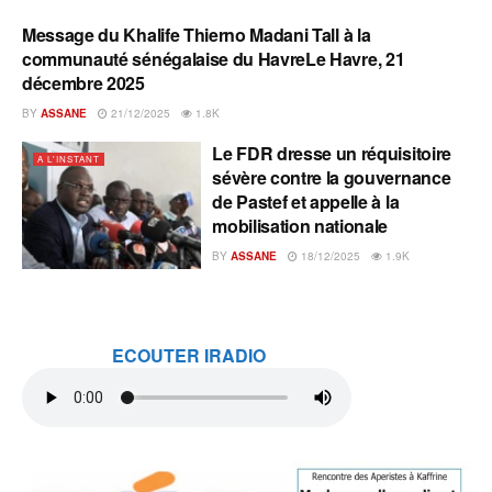
Message du Khalife Thierno Madani Tall à la
A L'INSTANT
communauté sénégalaise du HavreLe Havre, 21
décembre 2025
BY
ASSANE
21/12/2025
1.8K
Le FDR dresse un réquisitoire
A L'INSTANT
sévère contre la gouvernance
de Pastef et appelle à la
mobilisation nationale
BY
ASSANE
18/12/2025
1.9K
ECOUTER IRADIO