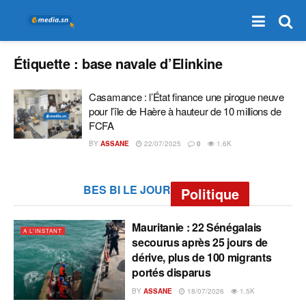
Étiquette :
base navale d’Elinkine
Casamance : l’État finance une pirogue neuve
pour l’île de Haère à hauteur de 10 millions de
FCFA
BY
ASSANE
22/07/2025
0
1.6K
BES BI LE JOUR
Politique
Mauritanie : 22 Sénégalais
A L'INSTANT
secourus après 25 jours de
dérive, plus de 100 migrants
portés disparus
BY
ASSANE
18/07/2026
1.5K