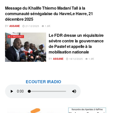
Message du Khalife Thierno Madani Tall à la
A L'INSTANT
communauté sénégalaise du HavreLe Havre, 21
décembre 2025
BY
ASSANE
21/12/2025
1.8K
Le FDR dresse un réquisitoire
A L'INSTANT
sévère contre la gouvernance
de Pastef et appelle à la
mobilisation nationale
BY
ASSANE
18/12/2025
1.9K
ECOUTER IRADIO