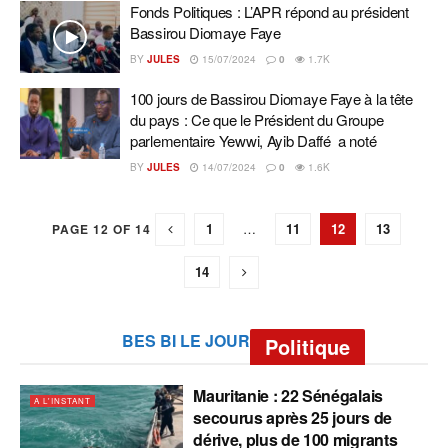
Fonds Politiques : L’APR répond au président
Bassirou Diomaye Faye
BY
JULES
15/07/2024
0
1.7K
100 jours de Bassirou Diomaye Faye à la tête
du pays : Ce que le Président du Groupe
parlementaire Yewwi, Ayib Daffé a noté
BY
JULES
14/07/2024
0
1.6K
1
…
11
12
13
PAGE 12 OF 14
14
BES BI LE JOUR
Politique
Mauritanie : 22 Sénégalais
A L'INSTANT
secourus après 25 jours de
dérive, plus de 100 migrants