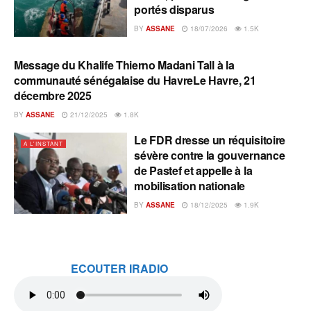
portés disparus
BY
ASSANE
18/07/2026
1.5K
Message du Khalife Thierno Madani Tall à la
A L'INSTANT
communauté sénégalaise du HavreLe Havre, 21
décembre 2025
BY
ASSANE
21/12/2025
1.8K
Le FDR dresse un réquisitoire
A L'INSTANT
sévère contre la gouvernance
de Pastef et appelle à la
mobilisation nationale
BY
ASSANE
18/12/2025
1.9K
ECOUTER IRADIO