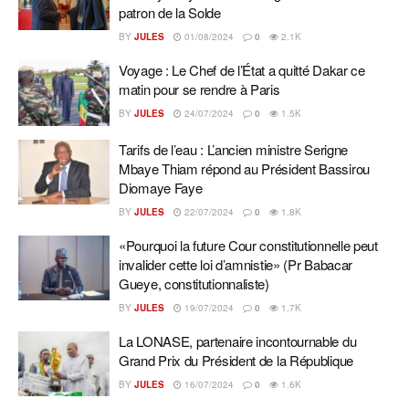
patron de la Solde
BY
JULES
01/08/2024
0
2.1K
Voyage : Le Chef de l’État a quitté Dakar ce
matin pour se rendre à Paris
BY
JULES
24/07/2024
0
1.5K
Tarifs de l’eau : L’ancien ministre Serigne
Mbaye Thiam répond au Président Bassirou
Diomaye Faye
BY
JULES
22/07/2024
0
1.8K
«Pourquoi la future Cour constitutionnelle peut
invalider cette loi d’amnistie» (Pr Babacar
Gueye, constitutionnaliste)
BY
JULES
19/07/2024
0
1.7K
La LONASE, partenaire incontournable du
Grand Prix du Président de la République
BY
JULES
16/07/2024
0
1.6K