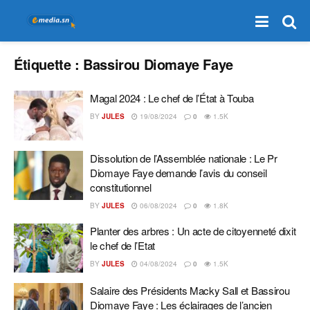
Étiquette :
Bassirou Diomaye Faye
Magal 2024 : Le chef de l’État à Touba
BY
JULES
19/08/2024
0
1.5K
Dissolution de l’Assemblée nationale : Le Pr
Diomaye Faye demande l’avis du conseil
constitutionnel
BY
JULES
06/08/2024
0
1.8K
Planter des arbres : Un acte de citoyenneté dixit
le chef de l’Etat
BY
JULES
04/08/2024
0
1.5K
Salaire des Présidents Macky Sall et Bassirou
Diomaye Faye : Les éclairages de l’ancien