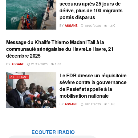
secourus après 25 jours de
dérive, plus de 100 migrants
portés disparus
BY
ASSANE
18/07/2026
1.5K
Message du Khalife Thierno Madani Tall à la
A L'INSTANT
communauté sénégalaise du HavreLe Havre, 21
décembre 2025
BY
ASSANE
21/12/2025
1.8K
Le FDR dresse un réquisitoire
A L'INSTANT
sévère contre la gouvernance
de Pastef et appelle à la
mobilisation nationale
BY
ASSANE
18/12/2025
1.9K
ECOUTER IRADIO