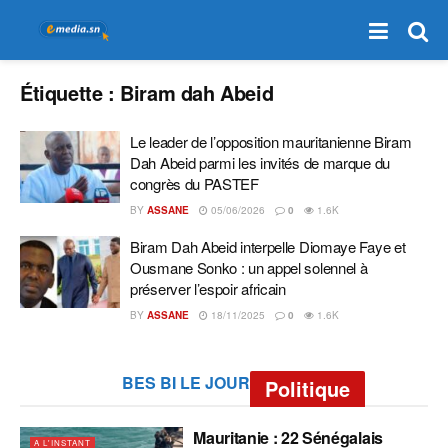
Étiquette :
Biram dah Abeid
Le leader de l’opposition mauritanienne Biram
Dah Abeid parmi les invités de marque du
congrès du PASTEF
BY
ASSANE
05/06/2026
0
1.6K
Biram Dah Abeid interpelle Diomaye Faye et
Ousmane Sonko : un appel solennel à
préserver l’espoir africain
BY
ASSANE
18/11/2025
0
1.6K
BES BI LE JOUR
Politique
Mauritanie : 22 Sénégalais
A L'INSTANT