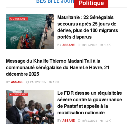
BES BI LE JOUR
Politique
Mauritanie : 22 Sénégalais
A L'INSTANT
secourus après 25 jours de
dérive, plus de 100 migrants
portés disparus
BY
ASSANE
18/07/2026
1.5K
Message du Khalife Thierno Madani Tall à la
A L'INSTANT
communauté sénégalaise du HavreLe Havre, 21
décembre 2025
BY
ASSANE
21/12/2025
1.8K
Le FDR dresse un réquisitoire
A L'INSTANT
sévère contre la gouvernance
de Pastef et appelle à la
mobilisation nationale
BY
ASSANE
18/12/2025
1.9K