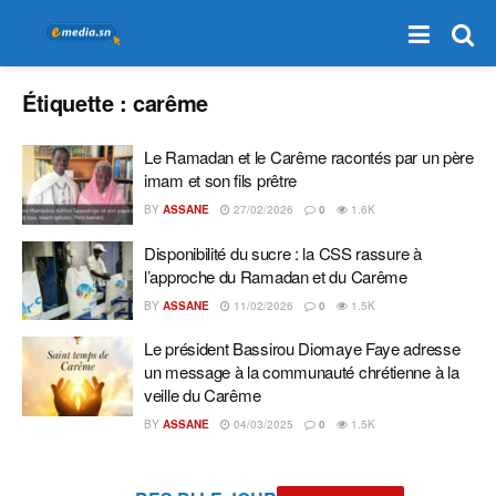
Étiquette :
carême
Le Ramadan et le Carême racontés par un père
imam et son fils prêtre
BY
ASSANE
27/02/2026
0
1.6K
Disponibilité du sucre : la CSS rassure à
l’approche du Ramadan et du Carême
BY
ASSANE
11/02/2026
0
1.5K
Le président Bassirou Diomaye Faye adresse
un message à la communauté chrétienne à la
veille du Carême
BY
ASSANE
04/03/2025
0
1.5K