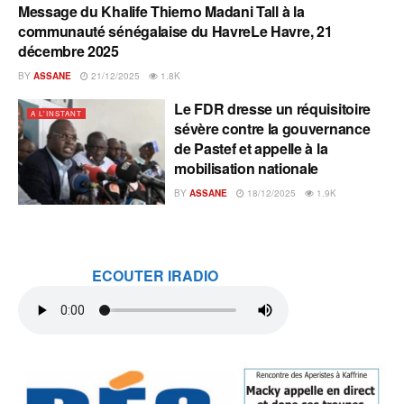
Message du Khalife Thierno Madani Tall à la
A L'INSTANT
communauté sénégalaise du HavreLe Havre, 21
décembre 2025
BY
ASSANE
21/12/2025
1.8K
Le FDR dresse un réquisitoire
A L'INSTANT
sévère contre la gouvernance
de Pastef et appelle à la
mobilisation nationale
BY
ASSANE
18/12/2025
1.9K
ECOUTER IRADIO