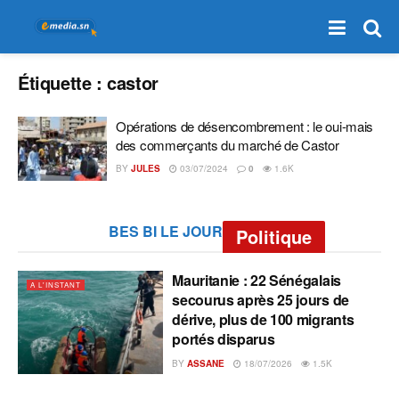
Étiquette :
castor
Opérations de désencombrement : le oui-mais
des commerçants du marché de Castor
BY
JULES
03/07/2024
0
1.6K
BES BI LE JOUR
Politique
Mauritanie : 22 Sénégalais
A L'INSTANT
secourus après 25 jours de
dérive, plus de 100 migrants
portés disparus
BY
ASSANE
18/07/2026
1.5K