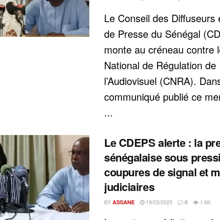
Le Conseil des Diffuseurs 
de Presse du Sénégal (C
monte au créneau contre l
National de Régulation de
l’Audiovisuel (CNRA). Dan
communiqué publié ce mer
...
Le CDEPS alerte : la pr
sénégalaise sous press
coupures de signal et 
judiciaires
BY
19/03/2025
1.6K
ASSANE
0