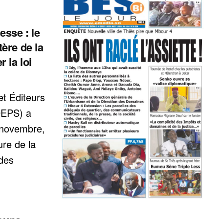
sse : le
ère de la
 la loi
et Éditeurs
DEPS) a
3 novembre,
ure de la
 des