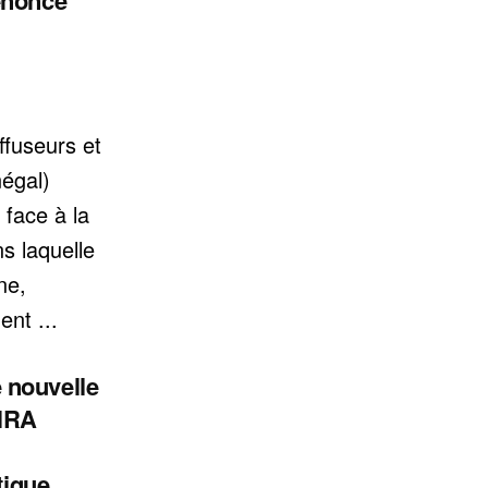
énonce
fuseurs et
égal)
 face à la
s laquelle
ne,
ent ...
 nouvelle
NRA
tique