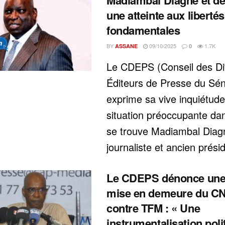
Madiambal Diagne et d
une atteinte aux libertés
fondamentales
BY
09/10/2025
1.7K
ASSANE
0
Le CDEPS (Conseil des Dif
Éditeurs de Presse du Sén
exprime sa vive inquiétude
situation préoccupante dan
se trouve Madiambal Diag
journaliste et ancien présid
Le CDEPS dénonce une
mise en demeure du C
contre TFM : « Une
instrumentalisation poli