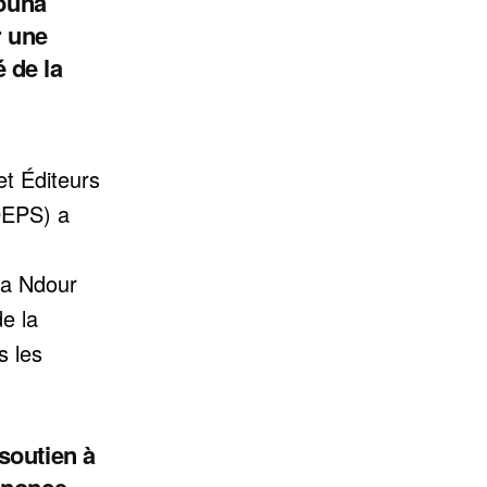
mouna
r une
é de la
et Éditeurs
DEPS) a
na Ndour
de la
s les
soutien à