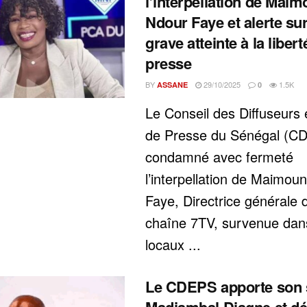
l’interpellation de Mai
Ndour Faye et alerte su
grave atteinte à la libert
presse
BY
29/10/2025
1.5K
ASSANE
0
Le Conseil des Diffuseurs 
de Presse du Sénégal (C
condamné avec fermeté
l’interpellation de Maimou
Faye, Directrice générale 
chaîne 7TV, survenue dan
locaux ...
Le CDEPS apporte son 