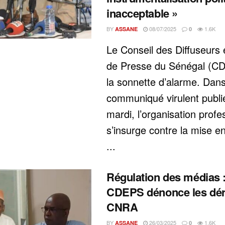
inacceptable »
BY
08/07/2025
1.6K
ASSANE
0
Le Conseil des Diffuseurs 
de Presse du Sénégal (CD
la sonnette d’alarme. Dan
communiqué virulent publi
mardi, l’organisation profe
s’insurge contre la mise 
...
Régulation des médias 
CDEPS dénonce les dér
CNRA
BY
26/03/2025
1.6K
ASSANE
0