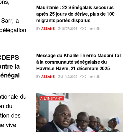
ons,
Mauritanie : 22 Sénégalais secourus
après 25 jours de dérive, plus de 100
Sarr, a
migrants portés disparus
délégation
BY
18/07/2026
1.5K
ASSANE
0
A L'INSTANT
Message du Khalife Thierno Madani Tall
 CDEPS
à la communauté sénégalaise du
ntre la
HavreLe Havre, 21 décembre 2025
Sénégal
BY
21/12/2025
1.8K
ASSANE
0
tionale du
A L'INSTANT
on du
tion des
e vive