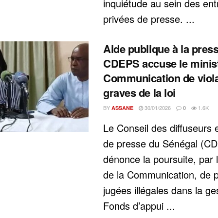
inquiétude au sein des ent
privées de presse. ...
Aide publique à la press
CDEPS accuse le minist
Communication de viola
graves de la loi
BY
30/01/2026
1.6K
ASSANE
0
Le Conseil des diffuseurs e
de presse du Sénégal (C
dénonce la poursuite, par l
de la Communication, de p
jugées illégales dans la ge
Fonds d’appui ...