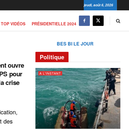
jeudi, août 6, 2026
TOP VIDÉOS
PRÉSIDENTIELLE 2024
BES BI LE JOUR
Politique
nt ouvre
EPS pour
A L'INSTANT
la crise
cation,
t des