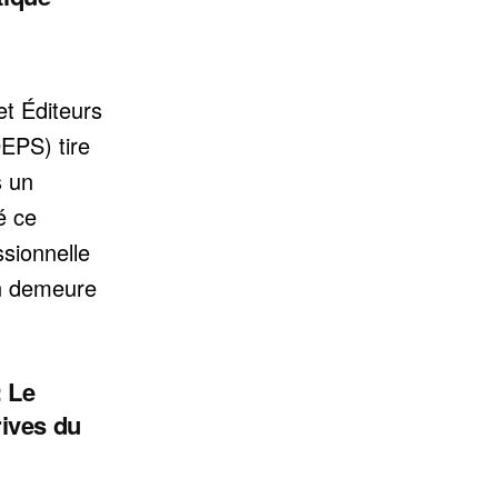
et Éditeurs
EPS) tire
s un
é ce
ssionnelle
en demeure
: Le
ives du