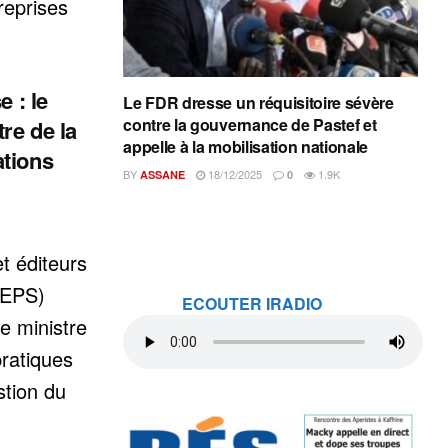
reprises
e : le
Le FDR dresse un réquisitoire sévère
contre la gouvernance de Pastef et
re de la
appelle à la mobilisation nationale
tions
BY
18/12/2025
1.9K
ASSANE
0
t éditeurs
DEPS)
ECOUTER IRADIO
e ministre
ratiques
stion du