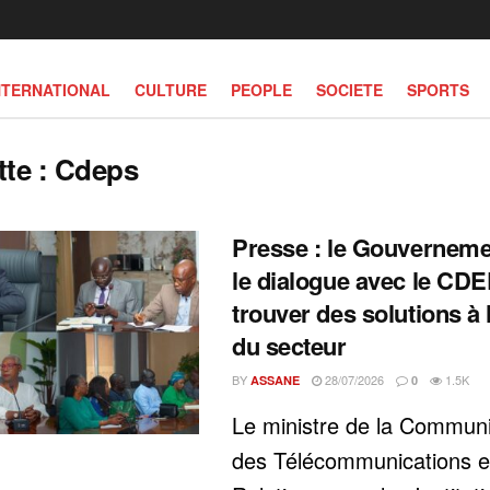
NTERNATIONAL
CULTURE
PEOPLE
SOCIETE
SPORTS
tte :
Cdeps
Presse : le Gouverneme
le dialogue avec le CD
trouver des solutions à 
du secteur
BY
28/07/2026
1.5K
ASSANE
0
Le ministre de la Communi
des Télécommunications e