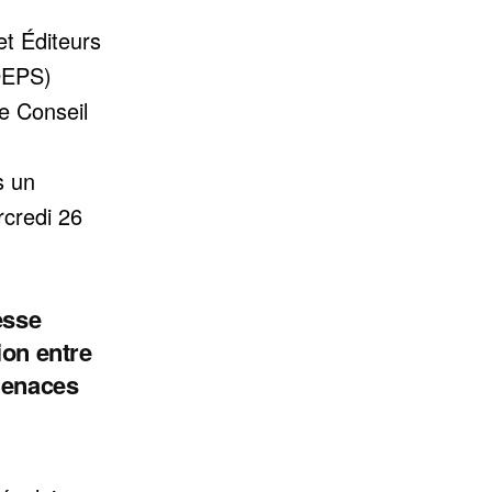
et Éditeurs
DEPS)
e Conseil
s un
credi 26
esse
ion entre
menaces