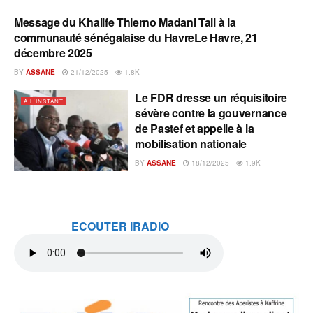
Message du Khalife Thierno Madani Tall à la
A L'INSTANT
communauté sénégalaise du HavreLe Havre, 21
décembre 2025
BY
ASSANE
21/12/2025
1.8K
Le FDR dresse un réquisitoire
A L'INSTANT
sévère contre la gouvernance
de Pastef et appelle à la
mobilisation nationale
BY
ASSANE
18/12/2025
1.9K
ECOUTER IRADIO