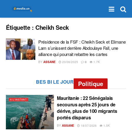
Étiquette :
Cheikh Seck
Présidence de la FSF : Cheikh Seck et Elimane
Lam s’unissent derrière Abdoulaye Fall, une
alliance qui pourrait rebattre les cartes
BY
ASSANE
20/06/2025
0
1.7K
BES BI LE JOUR
Politique
Mauritanie : 22 Sénégalais
A L'INSTANT
secourus après 25 jours de
dérive, plus de 100 migrants
portés disparus
BY
ASSANE
18/07/2026
1.5K