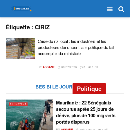
Étiquette :
CIRIZ
Crise du riz local : les industriels et les
producteurs dénoncent la « politique du fait
accompli » du ministère
BY
ASSANE
08/07/2026
0
1.5K
BES BI LE JOUR
Politique
Mauritanie : 22 Sénégalais
A L'INSTANT
secourus après 25 jours de
dérive, plus de 100 migrants
portés disparus
BY
ASSANE
18/07/2026
1.5K