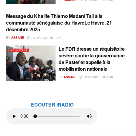
Message du Khalife Thierno Madani Tall à la
A L'INSTANT
communauté sénégalaise du HavreLe Havre, 21
décembre 2025
BY
ASSANE
21/12/2025
1.8K
Le FDR dresse un réquisitoire
A L'INSTANT
sévère contre la gouvernance
de Pastef et appelle à la
mobilisation nationale
BY
ASSANE
18/12/2025
1.9K
ECOUTER IRADIO