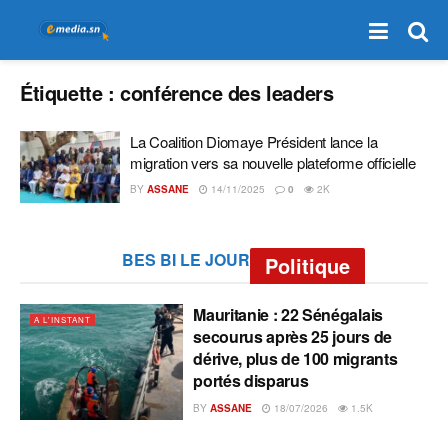
Étiquette :
conférence des leaders
La Coalition Diomaye Président lance la
migration vers sa nouvelle plateforme officielle
BY
ASSANE
14/11/2025
0
2K
BES BI LE JOUR
Politique
Mauritanie : 22 Sénégalais
A L'INSTANT
secourus après 25 jours de
dérive, plus de 100 migrants
portés disparus
BY
ASSANE
18/07/2026
1.5K