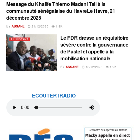
Message du Khalife Thierno Madani Tall à la
A L'INSTANT
communauté sénégalaise du HavreLe Havre, 21
décembre 2025
BY
ASSANE
21/12/2025
1.8K
Le FDR dresse un réquisitoire
A L'INSTANT
sévère contre la gouvernance
de Pastef et appelle à la
mobilisation nationale
BY
ASSANE
18/12/2025
1.9K
ECOUTER IRADIO