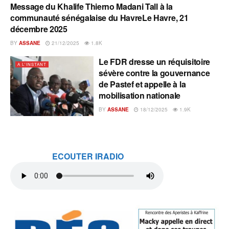
Message du Khalife Thierno Madani Tall à la
A L'INSTANT
communauté sénégalaise du HavreLe Havre, 21
décembre 2025
BY
ASSANE
21/12/2025
1.8K
Le FDR dresse un réquisitoire
A L'INSTANT
sévère contre la gouvernance
de Pastef et appelle à la
mobilisation nationale
BY
ASSANE
18/12/2025
1.9K
ECOUTER IRADIO