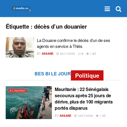
Étiquette :
décès d’un douanier
La Douane confirme le décès d’un de ses
agents en service à Thiès
BY
ASSANE
26/11/2025
0
1.8K
BES BI LE JOUR
Politique
Mauritanie : 22 Sénégalais
A L'INSTANT
secourus après 25 jours de
dérive, plus de 100 migrants
portés disparus
BY
ASSANE
18/07/2026
1.5K