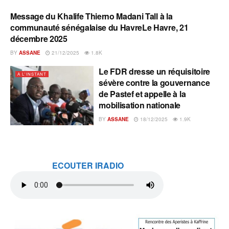
Message du Khalife Thierno Madani Tall à la
A L'INSTANT
communauté sénégalaise du HavreLe Havre, 21
décembre 2025
BY
ASSANE
21/12/2025
1.8K
Le FDR dresse un réquisitoire
A L'INSTANT
sévère contre la gouvernance
de Pastef et appelle à la
mobilisation nationale
BY
ASSANE
18/12/2025
1.9K
ECOUTER IRADIO