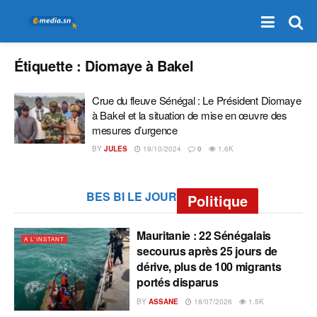
Étiquette :
Diomaye à Bakel
Crue du fleuve Sénégal : Le Président Diomaye
à Bakel et la situation de mise en œuvre des
mesures d’urgence
BY
JULES
19/10/2024
0
1.6K
BES BI LE JOUR
Politique
Mauritanie : 22 Sénégalais
A L'INSTANT
secourus après 25 jours de
dérive, plus de 100 migrants
portés disparus
BY
ASSANE
18/07/2026
1.5K