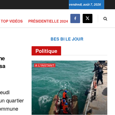
vendredi, août 7, 2026
TOP VIDÉOS
PRÉSIDENTIELLE 2024
BES BI LE JOUR
Politique
ne
sa
A L'INSTANT
jeudi
un quartier
commune