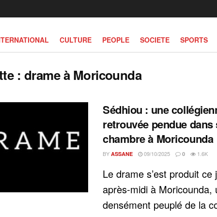
NTERNATIONAL
CULTURE
PEOPLE
SOCIETE
SPORTS
tte :
drame à Moricounda
Sédhiou : une collégien
retrouvée pendue dans 
chambre à Moricounda
BY
09/10/2025
1.6K
ASSANE
0
‎Le drame s’est produit ce 
après-midi à Moricounda, 
densément peuplé de la 