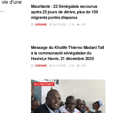
 vie d’une
Mauritanie : 22 Sénégalais secourus
..
après 25 jours de dérive, plus de 100
migrants portés disparus
BY
18/07/2026
1.5K
ASSANE
0
A L'INSTANT
Message du Khalife Thierno Madani Tall
à la communauté sénégalaise du
HavreLe Havre, 21 décembre 2025
BY
21/12/2025
1.8K
ASSANE
0
A L'INSTANT