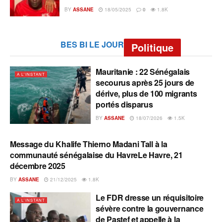
BY
ASSANE
18/05/2025
0
1.8K
BES BI LE JOUR
Politique
Mauritanie : 22 Sénégalais
A L'INSTANT
secourus après 25 jours de
dérive, plus de 100 migrants
portés disparus
BY
ASSANE
18/07/2026
1.5K
Message du Khalife Thierno Madani Tall à la
A L'INSTANT
communauté sénégalaise du HavreLe Havre, 21
décembre 2025
BY
ASSANE
21/12/2025
1.8K
Le FDR dresse un réquisitoire
A L'INSTANT
sévère contre la gouvernance
de Pastef et appelle à la