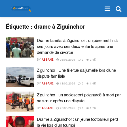
Étiquette :
drame à Ziguinchor
Drame familial à Ziguinchor : un père met fin à
ses jours avec ses deux enfants après une
demande de divorce
BY
ASSANE
25/08/2025
0
2.4K
Ziguinchor : Une fille tue sa jumelle lors d’une
dispute familiale
BY
ASSANE
13/06/2025
0
1.9K
Ziguinchor : un adolescent poignardé à mort par
sa sœur après une dispute
BY
ASSANE
25/05/2025
0
1.7K
Drame à Ziguinchor : un jeune footballeur perd
la vie lors d’un tournoi