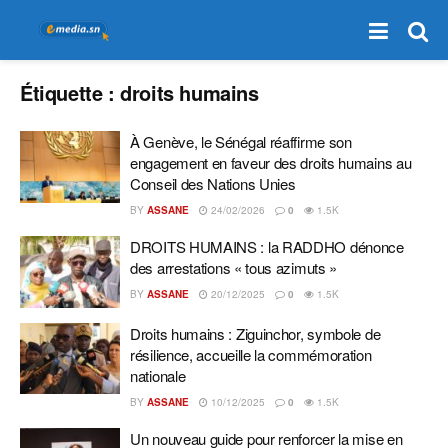
Étiquette :
droits humains
À Genève, le Sénégal réaffirme son
engagement en faveur des droits humains au
Conseil des Nations Unies
BY
ASSANE
24/02/2026
0
1.5K
DROITS HUMAINS : la RADDHO dénonce
des arrestations « tous azimuts »
BY
ASSANE
20/12/2025
0
1.5K
Droits humains : Ziguinchor, symbole de
résilience, accueille la commémoration
nationale
BY
ASSANE
10/12/2025
0
1.5K
Un nouveau guide pour renforcer la mise en