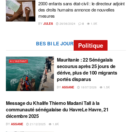
2000 enfants sans état-civil : le directeur adjoint
des droits humains annonce de nouvelles
mesures
BY
JULES
26/06/2024
0
1.5K
BES BI LE JOUR
Politique
Mauritanie : 22 Sénégalais
A L'INSTANT
secourus après 25 jours de
dérive, plus de 100 migrants
portés disparus
BY
ASSANE
18/07/2026
1.5K
Message du Khalife Thierno Madani Tall à la
A L'INSTANT
communauté sénégalaise du HavreLe Havre, 21
décembre 2025
BY
ASSANE
21/12/2025
1.8K