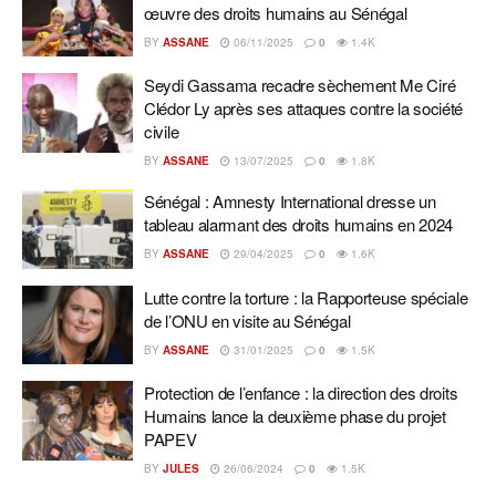
œuvre des droits humains au Sénégal
BY
ASSANE
06/11/2025
0
1.4K
Seydi Gassama recadre sèchement Me Ciré
Clédor Ly après ses attaques contre la société
civile
BY
ASSANE
13/07/2025
0
1.8K
Sénégal : Amnesty International dresse un
tableau alarmant des droits humains en 2024
BY
ASSANE
29/04/2025
0
1.6K
Lutte contre la torture : la Rapporteuse spéciale
de l’ONU en visite au Sénégal
BY
ASSANE
31/01/2025
0
1.5K
Protection de l’enfance : la direction des droits
Humains lance la deuxième phase du projet
PAPEV
BY
JULES
26/06/2024
0
1.5K