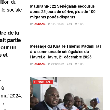
ition du
Mauritanie : 22 Sénégalais secourus
ie sociale
après 25 jours de dérive, plus de 100
migrants portés disparus
BY
18/07/2026
1.5K
ASSANE
0
re de la
ait partie
A L'INSTANT
Message du Khalife Thierno Madani Tall
pour un
à la communauté sénégalaise du
e et
HavreLe Havre, 21 décembre 2025
BY
21/12/2025
1.8K
ASSANE
0
S
A L'INSTANT
 à
 mai 2024,
le