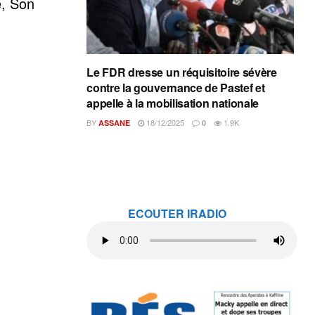
e, Son
Le FDR dresse un réquisitoire sévère
contre la gouvernance de Pastef et
appelle à la mobilisation nationale
BY
18/12/2025
1.9K
ASSANE
0
ECOUTER IRADIO