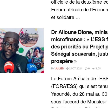
officielle de la deuxième éd
Forum africain de l’Économ
et solidaire ...
Dr Alioune Dione, minist
microfinance : « L’ESS f
des priorités du Projet 
Sénégal souverain, just
prospère »
BY
24/07/2024
1.5K
JULES
0
Le Forum Africain de l’ES
(FORA’ESS) qui s’est tenu
Yaoundé, du 28 mai au 30
sous l’accord de Monsieur 