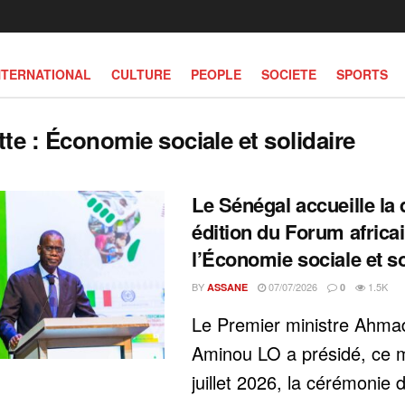
NTERNATIONAL
CULTURE
PEOPLE
SOCIETE
SPORTS
tte :
Économie sociale et solidaire
Le Sénégal accueille la
édition du Forum africa
l’Économie sociale et so
BY
07/07/2026
1.5K
ASSANE
0
Le Premier ministre Ahma
Aminou LO a présidé, ce 
juillet 2026, la cérémonie 