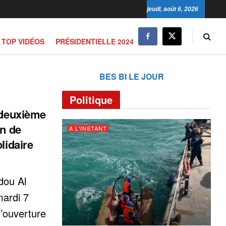
jeudi, août 6, 2026
TOP VIDÉOS
PRÉSIDENTIELLE 2024
BES BI LE JOUR
Politique
 deuxième
in de
A L'INSTANT
lidaire
dou Al
mardi 7
d’ouverture