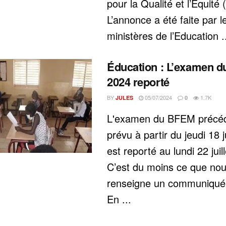
pour la Qualité et l’Equit
L’annonce a été faite par l
ministères de l’Education .
Éducation : L’examen 
2024 reporté
BY
05/07/2024
1.7K
JULES
0
L'examen du BFEM préc
prévu à partir du jeudi 18 j
est reporté au lundi 22 juil
C’est du moins ce que no
renseigne un communiqué 
En ...