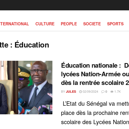
NTERNATIONAL
CULTURE
PEOPLE
SOCIETE
SPORTS
tte :
Éducation
Éducation nationale : 
lycées Nation-Armée ou
dès la rentrée scolaire 
BY
02/09/2024
1.7K
JULES
0
L’Etat du Sénégal va mett
place dès la prochaine ren
scolaire des Lycées Nati