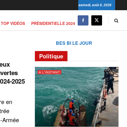
samedi, août 8, 2026
TOP VIDÉOS
PRÉSIDENTIELLE 2024
BES BI LE JOUR
Politique
Deux
vertes
A L'INSTANT
2024-2025
re en
trée
on-Armée