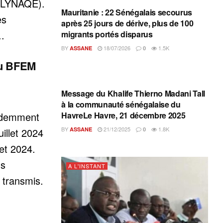
é (LYNAQE).
Mauritanie : 22 Sénégalais secourus
es
après 25 jours de dérive, plus de 100
..
migrants portés disparus
BY
18/07/2026
1.5K
ASSANE
0
du BFEM
A L'INSTANT
Message du Khalife Thierno Madani Tall
à la communauté sénégalaise du
HavreLe Havre, 21 décembre 2025
édemment
BY
21/12/2025
1.8K
ASSANE
0
uillet 2024
let 2024.
us
A L'INSTANT
transmis.