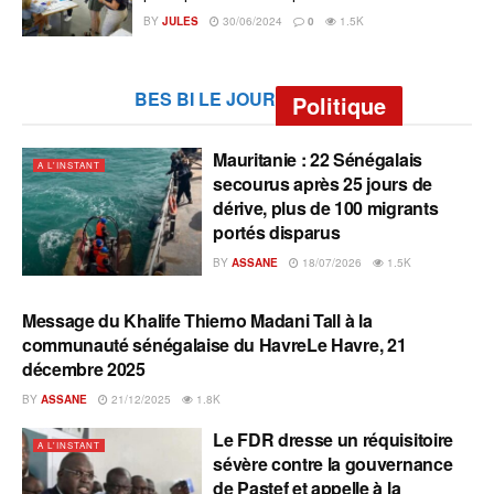
BY
JULES
30/06/2024
0
1.5K
BES BI LE JOUR
Politique
Mauritanie : 22 Sénégalais
A L'INSTANT
secourus après 25 jours de
dérive, plus de 100 migrants
portés disparus
BY
ASSANE
18/07/2026
1.5K
Message du Khalife Thierno Madani Tall à la
A L'INSTANT
communauté sénégalaise du HavreLe Havre, 21
décembre 2025
BY
ASSANE
21/12/2025
1.8K
Le FDR dresse un réquisitoire
A L'INSTANT
sévère contre la gouvernance
de Pastef et appelle à la