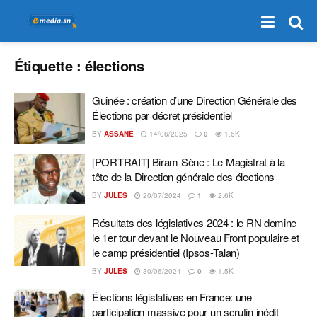
Étiquette :
élections
Guinée : création d’une Direction Générale des
Élections par décret présidentiel
BY
ASSANE
14/06/2025
0
1.6K
[PORTRAIT] Biram Sène : Le Magistrat à la
tête de la Direction générale des élections
BY
JULES
20/07/2024
1
2.6K
Résultats des législatives 2024 : le RN domine
le 1er tour devant le Nouveau Front populaire et
le camp présidentiel (Ipsos-Talan)
BY
JULES
30/06/2024
0
1.5K
Élections législatives en France: une
participation massive pour un scrutin inédit